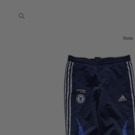
Skip to
content
Home
Skip to
product
information