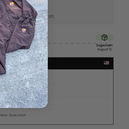
NTIE
inal & professionell geprüft.
Versendet
Zugestellt
August 10
August 12
ED STATES
 €
b von 14 Tagen
s im Preis enthalten
 kein Gutschein