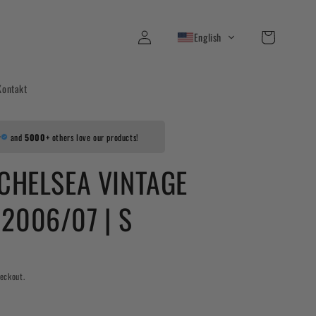
Log
Cart
English
in
Kontakt
r
and
5000+
others love our products!
 CHELSEA VINTAGE
2006/07 | S
eckout.