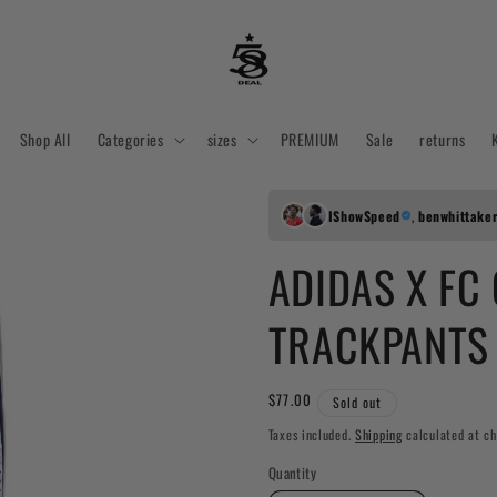
Shop All
Categories
sizes
PREMIUM
Sale
returns
IShowSpeed
,
benwhittake
ADIDAS X FC
TRACKPANTS 
Regular
$77.00
Sold out
price
Taxes included.
Shipping
calculated at ch
Quantity