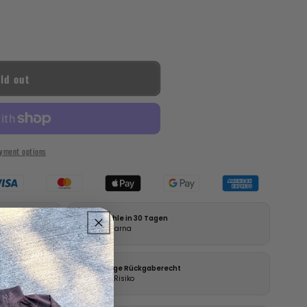
ld out
yment options
Bezahle in 30 Tagen
mit Klarna
14 Tage Rückgaberecht
ohne Risiko