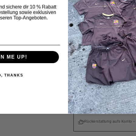
und sichere dir 10 % Rabatt
ECHTHEITSGARA
estellung sowie exklusiven
Alle Produkte sind orig
seren Top-Angeboten.
Bestell in
09 h 33 min
Bestellt
Heute
GN ME UP!
WIR VERSENDEN NACH UNIT
O, THANKS
Kostenloser Versand ab 200
Einfache Rückgabe innerhal
Zoll und Steuern sind bereit
Rückerstattung aufs Konto –